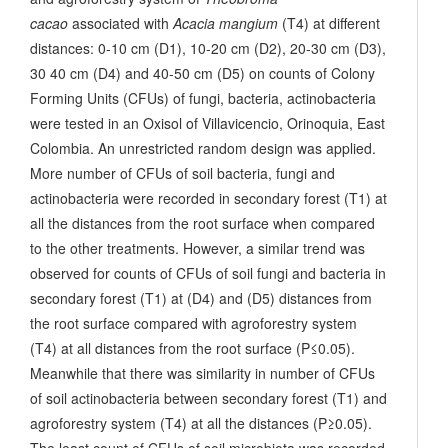
cacao
associated with
Acacia mangium
(T4) at different
distances: 0-10 cm (D1), 10-20 cm (D2), 20-30 cm (D3),
30 40 cm (D4) and 40-50 cm (D5) on counts of Colony
Forming Units (CFUs) of fungi, bacteria, actinobacteria
were tested in an Oxisol of Villavicencio, Orinoquia, East
Colombia. An unrestricted random design was applied.
More number of CFUs of soil bacteria, fungi and
actinobacteria were recorded in secondary forest (T1) at
all the distances from the root surface when compared
to the other treatments. However, a similar trend was
observed for counts of CFUs of soil fungi and bacteria in
secondary forest (T1) at (D4) and (D5) distances from
the root surface compared with agroforestry system
(T4) at all distances from the root surface (P≤0.05).
Meanwhile that there was similarity in number of CFUs
of soil actinobacteria between secondary forest (T1) and
agroforestry system (T4) at all the distances (P≥0.05).
The least count of CFUs of soil microbiota was recorded