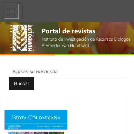
Aplicación del protocolo CERA-S para determinar la calidad ecológi
Buscar