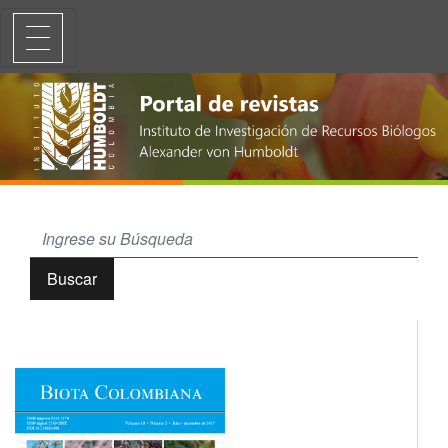
Caracterización florística del bosque subandino y algunas áreas dis
Buscar