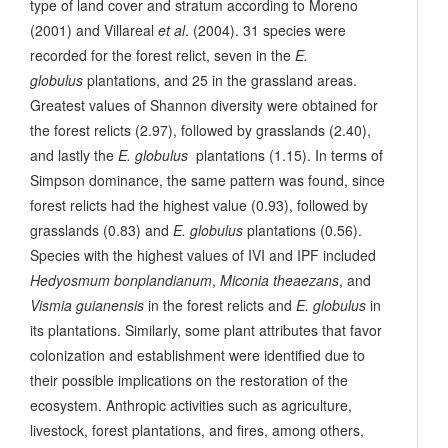
type of land cover and stratum according to Moreno
(2001) and Villareal
et al
. (2004). 31 species were
recorded for the forest relict, seven in the
E.
globulus
plantations, and 25 in the grassland areas.
Greatest values of Shannon diversity were obtained for
the forest relicts (2.97), followed by grasslands (2.40),
and lastly the
E. globulus
plantations (1.15). In terms of
Simpson dominance, the same pattern was found, since
forest relicts had the highest value (0.93), followed by
grasslands (0.83) and
E. globulus
plantations (0.56).
Species with the highest values of IVI and IPF included
Hedyosmum bonplandianum
,
Miconia theaezans
, and
Vismia guianensis
in the forest relicts and
E. globulus
in
its plantations. Similarly, some plant attributes that favor
colonization and establishment were identified due to
their possible implications on the restoration of the
ecosystem. Anthropic activities such as agriculture,
livestock, forest plantations, and fires, among others,