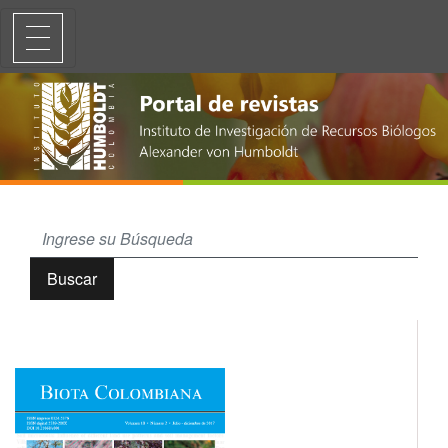
Carábidos (Coleoptera: Carabidae) del Museo de Entomología de la Uni
Buscar