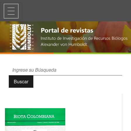
Las especies de Rubiaceae del flanco oriental de la Cordillera Orienta
Buscar