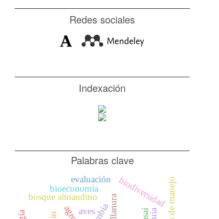
Redes sociales
Indexación
Palabras clave
evaluación
biodiversidad
categorías de manejo
bioeconomía
bosque altoandino
altillanura
colombia
aves
asaí