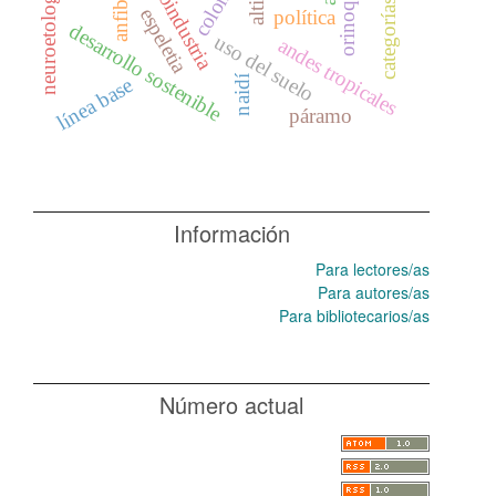
agroindustria
orinoquia
neuroetología
anfibio
espeletia
política
desarrollo sostenible
uso del suelo
andes tropicales
naidí
línea base
páramo
Información
Para lectores/as
Para autores/as
Para bibliotecarios/as
Número actual