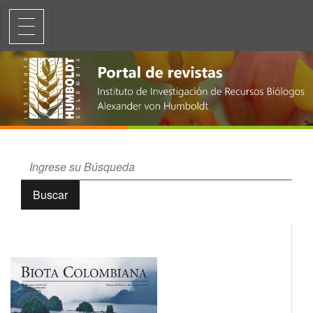
Geo-análisis de usos y actividades marino-costeras en dos jurisdiccion
Buscar