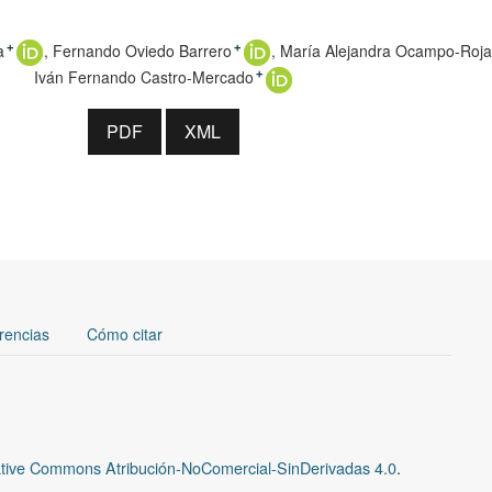
a
Fernando Oviedo Barrero
María Alejandra Ocampo-Roj
+
+
Iván Fernando Castro-Mercado
+
PDF
XML
rencias
Cómo citar
tive Commons Atribución-NoComercial-SinDerivadas 4.0
.