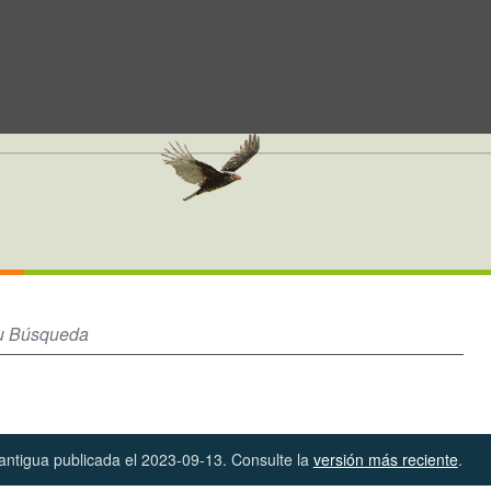
dos jurisdicciones de gestión en el Pacífico colombiano
 antigua publicada el 2023-09-13. Consulte la
versión más reciente
.