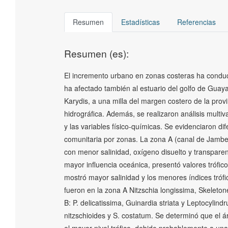
Resumen
Estadísticas
Referencias
Resumen (es):
El incremento urbano en zonas costeras ha conduc
ha afectado también al estuario del golfo de Guayaqu
Karydis, a una milla del margen costero de la provi
hidrográfica. Además, se realizaron análisis multiv
y las variables físico-químicas. Se evidenciaron dife
comunitaria por zonas. La zona A (canal de Jambelí),
con menor salinidad, oxígeno disuelto y transparen
mayor influencia oceánica, presentó valores tróficos 
mostró mayor salinidad y los menores índices trófic
fueron en la zona A Nitzschia longissima, Skeleto
B: P. delicatissima, Guinardia striata y Leptocylin
nitzschioides y S. costatum. Se determinó que el á
el mayor nivel trófico, debido probablemente a un