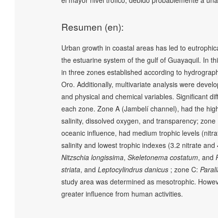
Resumen (en):
Urban growth in coastal areas has led to eutrophic
the estuarine system of the gulf of Guayaquil. In t
in three zones established according to hydrographi
Oro. Additionally, multivariate analysis were devel
and physical and chemical variables. Significant di
each zone. Zone A (Jambelí channel), had the highes
salinity, dissolved oxygen, and transparency; zone
oceanic influence, had medium trophic levels (nitrat
salinity and lowest trophic indexes (3.2 nitrate and
Nitzschia longissima
,
Skeletonema costatum
, and
striata
, and
Leptocylindrus danicus
; zone C:
Parali
study area was determined as mesotrophic. However
greater influence from human activities.