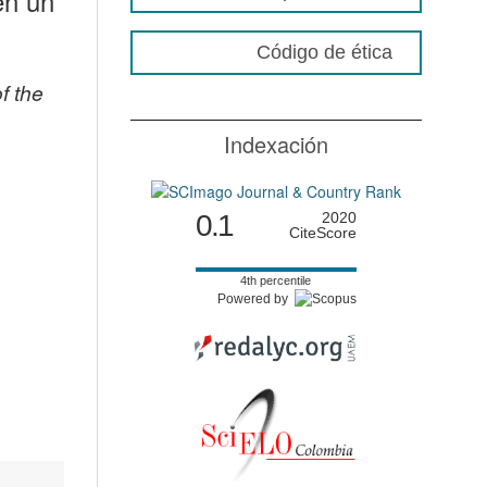
en un
Código de ética
f the
Indexación
0.1
2020
CiteScore
4th percentile
Powered by