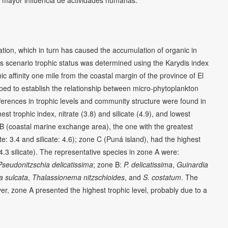
ation, which in turn has caused the accumulation of organic in
his scenario trophic status was determined using the Karydis index
c affinity one mile from the coastal margin of the province of El
oped to establish the relationship between micro-phytoplankton
fferences in trophic levels and community structure were found in
t trophic index, nitrate (3.8) and silicate (4.9), and lowest
 B (coastal marine exchange area), the one with the greatest
e: 3.4 and silicate: 4.6); zone C (Puná island), had the highest
 4.3 silicate). The representative species in zone A were:
Pseudonitzschia delicatissima
; zone B:
P. delicatissima
,
Guinardia
a sulcata
,
Thalassionema nitzschioides
, and
S. costatum
. The
, zone A presented the highest trophic level, probably due to a