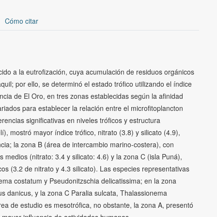
Cómo citar
ido a la eutrofización, cuya acumulación de residuos orgánicos
il; por ello, se determinó el estado trófico utilizando el índice
ncia de El Oro, en tres zonas establecidas según la afinidad
ariados para establecer la relación entre el microfitoplancton
rencias significativas en niveles tróficos y estructura
 mostró mayor índice trófico, nitrato (3.8) y silicato (4.9),
cia; la zona B (área de intercambio marino-costera), con
medios (nitrato: 3.4 y silicato: 4.6) y la zona C (isla Puná),
os (3.2 de nitrato y 4.3 silicato). Las especies representativas
nema costatum y Pseudonitzschia delicatissima; en la zona
drus danicus, y la zona C Paralia sulcata, Thalassionema
rea de estudio es mesotrófica, no obstante, la zona A, presentó
a mayor influencia de actividades humanas.