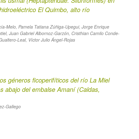
nis usmai
(Heptapteridae: Siluriformes) en
hidroeléctrico El Quimbo, alto río
rcía-Melo, Pamela Tatiana Zúñiga-Upegui, Jorge Enrique
iel, Juan Gabriel Albornoz-Garzón, Cristhian Camilo Conde-
ualtero-Leal, Víctor Julio Ángel-Rojas
s géneros ficoperifíticos del río La Miel
as abajo del embalse Amaní (Caldas,
ez-Gallego