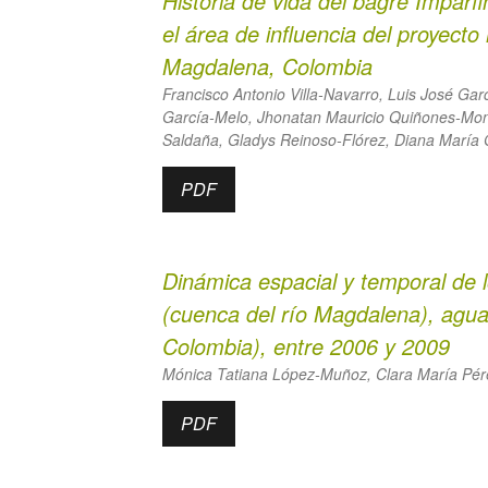
Historia de vida del bagre
Imparfi
el área de influencia del proyecto 
Magdalena, Colombia
Francisco Antonio Villa-Navarro, Luis José Ga
García-Melo, Jhonatan Mauricio Quiñones-Mont
Saldaña, Gladys Reinoso-Flórez, Diana María G
PDF
Dinámica espacial y temporal de lo
(cuenca del río Magdalena), agu
Colombia), entre 2006 y 2009
Mónica Tatiana López-Muñoz, Clara María Pér
PDF