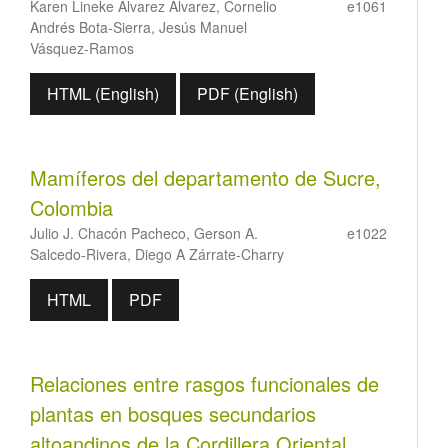
Karen Lineke Alvarez Alvarez, Cornelio
e1061
Andrés Bota-Sierra, Jesús Manuel
Vásquez-Ramos
HTML (English)
PDF (English)
Mamíferos del departamento de Sucre,
Colombia
Julio J. Chacón Pacheco, Gerson A.
e1022
Salcedo-Rivera, Diego A Zárrate-Charry
HTML
PDF
Relaciones entre rasgos funcionales de
plantas en bosques secundarios
altoandinos de la Cordillera Oriental,