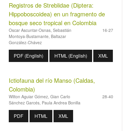
Registros de Streblidae (Diptera:
Hippoboscoidea) en un fragmento de
bosque seco tropical en Colombia
Oscar Ascuntar-Osnas, Sebastián
16-27
Montoya-Bustamante, Baltazar
González-Chávez
PDF (English)
HTML (English)
XML
Ictiofauna del río Manso (Caldas,
Colombia)
Wilton Aguiar Gómez, Gian Carlo
28-40
Sánchez Garcés, Paula Andrea Bonilla
PDF
HTML
XML