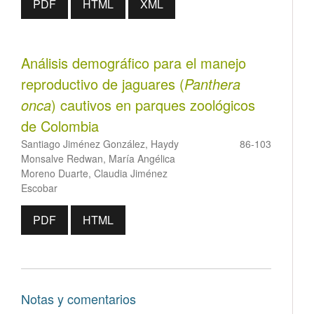
PDF
HTML
XML
Análisis demográfico para el manejo
reproductivo de jaguares (
Panthera
onca
) cautivos en parques zoológicos
de Colombia
Santiago Jiménez González, Haydy
86-103
Monsalve Redwan, María Angélica
Moreno Duarte, Claudia Jiménez
Escobar
PDF
HTML
Notas y comentarios