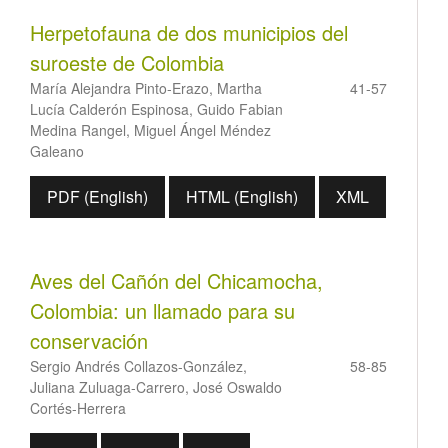
Herpetofauna de dos municipios del
suroeste de Colombia
María Alejandra Pinto-Erazo, Martha
41-57
Lucía Calderón Espinosa, Guido Fabian
Medina Rangel, Miguel Ángel Méndez
Galeano
PDF (English)
HTML (English)
XML
Aves del Cañón del Chicamocha,
Colombia: un llamado para su
conservación
Sergio Andrés Collazos-González,
58-85
Juliana Zuluaga-Carrero, José Oswaldo
Cortés-Herrera